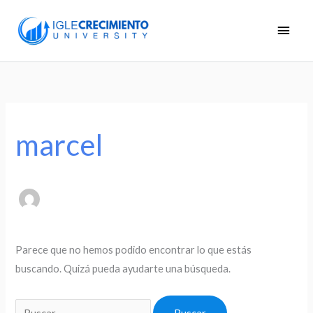
Ir
Men
al
princ
contenido
Buscar
por:
marcel
Parece que no hemos podido encontrar lo que estás
buscando. Quizá pueda ayudarte una búsqueda.